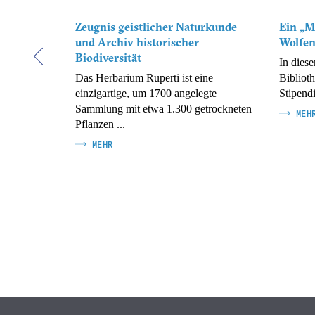
Zeugnis geistlicher Naturkunde
Ein „M
und Archiv historischer
Wolfen
e,
Biodiversität
ataloge
In dies
se der
Das Herbarium Ruperti ist eine
Bibliot
 an der
einzigartige, um 1700 angelegte
Stipend
Sammlung mit etwa 1.300 getrockneten
MEH
Pflanzen ...
MEHR