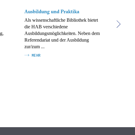
Ausbildung und Praktika
HAB-Repo
Als wissenschaftliche Bibliothek bietet
Diese neue P
die HAB verschiedene
allen Intere
g,
Ausbildungsmöglichkeiten. Neben dem
Daten, die 
Referendariat und der Ausbildung
MEHR
zur/zum ...
MEHR