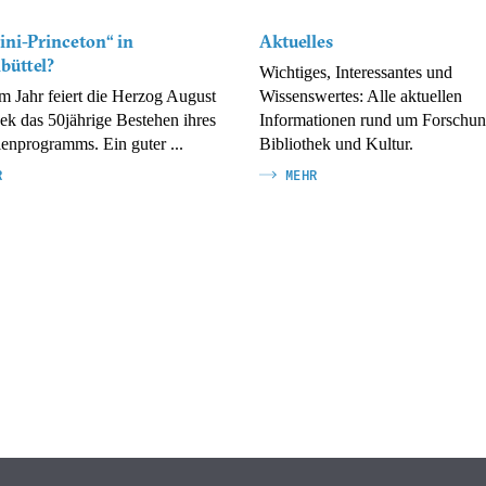
ini-Princeton“ in
Aktuelles
büttel?
Wichtiges, Interessantes und
em Jahr feiert die Herzog August
Wissenswertes: Alle aktuellen
hek das 50jährige Bestehen ihres
Informationen rund um Forschun
ienprogramms. Ein guter ...
Bibliothek und Kultur.
R
MEHR