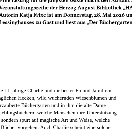
Eine Lesung für die jüngsten Gäste macht den Auftakt 
Veranstaltungsreihe der Herzog August Bibliothek „HAB
Autorin Katja Frixe ist am Donnerstag, 28. Mai 2026 u
Lessinghauses zu Gast und liest aus „Der Büchergarte
e 11-jährige Charlie und ihr bester Freund Jamil ein
inglichen Hecken, wild wuchernden Wiesenblumen und
erzauberte Büchergarten und in ihm die alte Dame
 Lieblingsbüchern, welche Menschen ihre Unterstützung
, sondern spürt auf magische Art und Weise, welche
 Bücher vorgehen. Auch Charlie scheint eine solche