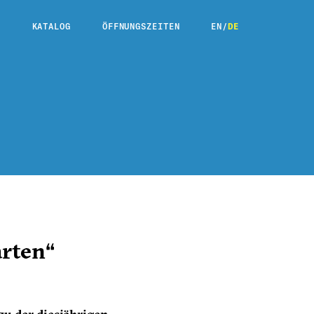
E
KATALOG
ÖFFNUNGSZEITEN
EN
/
DE
arten“