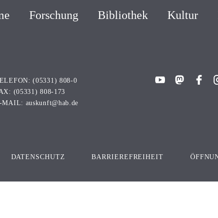
me
Forschung
Bibliothek
Kultur
ELEFON:
(05331) 808-0
AX:
(05331) 808-173
-MAIL:
uksua
h@tfn
ed.ba
DATENSCHUTZ
BARRIEREFREIHEIT
ÖFFNU