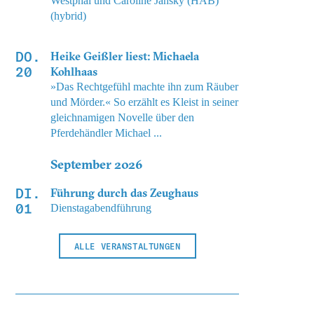
Westphal und Caroline Jansky (HAB)
(hybrid)
DO.
Heike Geißler liest: Michaela
20
Kohlhaas
»Das Rechtgefühl machte ihn zum Räuber
und Mörder.« So erzählt es Kleist in seiner
gleichnamigen Novelle über den
Pferdehändler Michael ...
September 2026
DI.
Führung durch das Zeughaus
01
Dienstagabendführung
ALLE VERANSTALTUNGEN