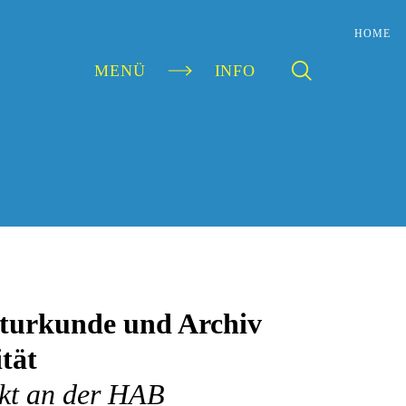
HOME
MENÜ
INFO
aturkunde und Archiv
ität
kt an der HAB