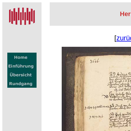
Her
[
zurü