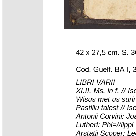
42 x 27,5 cm. S. 
Cod. Guelf. BA I, 
LIBRI VARII
XI.II. Ms. in f. //
Wisus met us surin
Pastillu taiest // I
Antonii Corvini: J
Lutheri: Phi=//lipp
Arstatii Scoper: Le