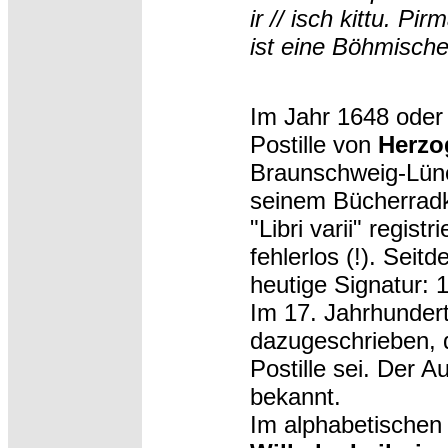
ir // isch kittu. Pir
ist eine Böhmische 
Im Jahr 1648 oder 
Postille von
Herzo
Braunschweig-Lüne
seinem Bücherradk
"Libri varii" registri
fehlerlos (!). Seit
heutige Signatur: 1
Im 17. Jahrhundert
dazugeschrieben, 
Postille sei. Der A
bekannt.
Im alphabetischen