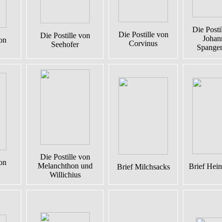
Die Posti
Die Postille von
Die Postille von
Johan
von
Corvinus
Seehofer
Spange
Die Postille von
von
Melanchthon und
Brief Hei
Brief Milchsacks
Willichius