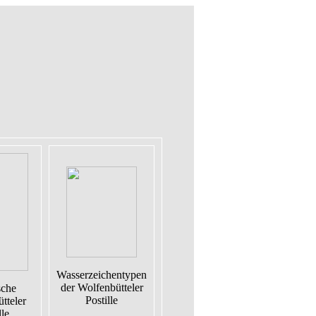
Wasserzeichentypen
der Wolfenbütteler
sche
Postille
tteler
lle