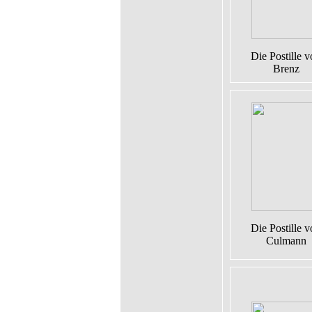
Die Postille 
Brenz
Die Postille 
Culmann