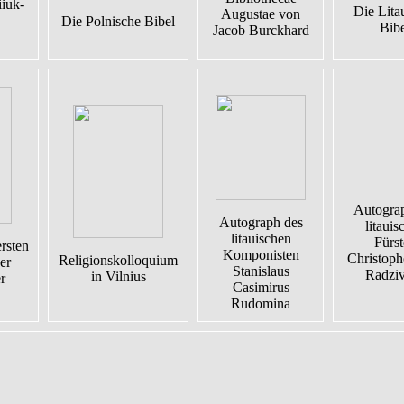
iuk-
Die Lita
Augustae von
Die Polnische Bibel
Bib
Jacob Burckhard
Autogra
Autograph des
litauis
litauischen
Fürs
rsten
Komponisten
Christopho
Religionskolloquium
er
Stanislaus
Radziv
in Vilnius
r
Casimirus
Rudomina