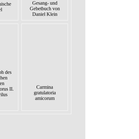
Gesang- und
uische
Gebetbuch von
el
Daniel Klein
ph des
chen
ten
Carmina
rus II.
gratulatoria
ilus
amicorum