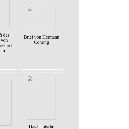
t des
Brief von Hermann
 von
Conring
riedrich
elm
Das litauische