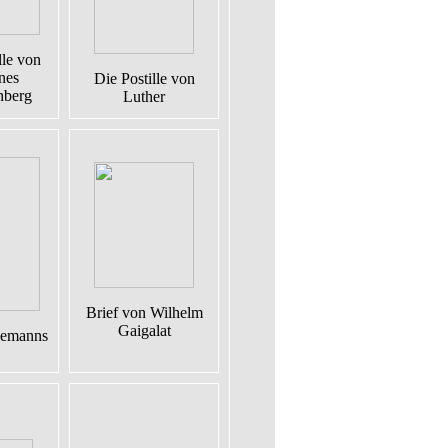
lle von
nes
Die Postille von
nberg
Luther
Brief von Wilhelm
Gaigalat
nemanns