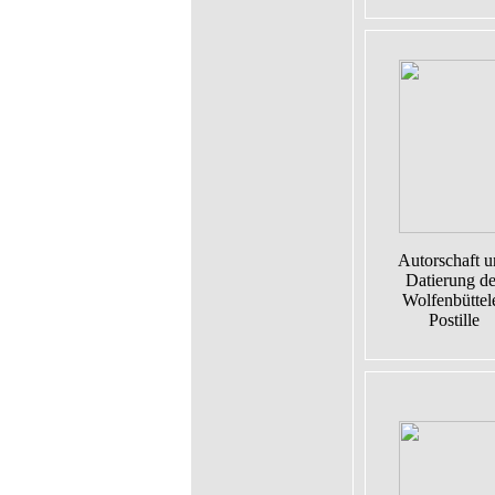
Autorschaft u
Datierung de
Wolfenbüttel
Postille