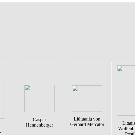
Lithuania von
Caspar
Litaui
Gerhard Mercator
Hennenberger
Wolfenbü
s
Posti