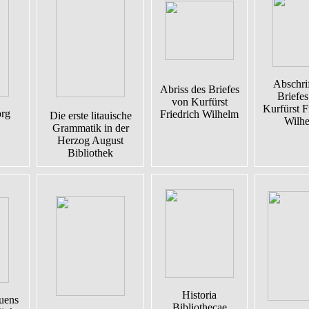
Abschrif
Abriss des Briefes
Briefes
von Kurfürst
Kurfürst F
org
Friedrich Wilhelm
Die erste litauische
Wilh
Grammatik in der
Herzog August
Bibliothek
Historia
uens
Bibliothecae