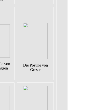
lle von
Die Postille von
gsen
Greser