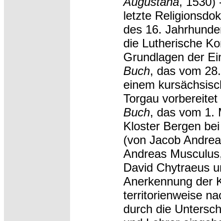
Augustana
, 1530) 
letzte Religionsdo
des 16. Jahrhunder
die Lutherische Kon
Grundlagen der Ei
Buch
, das vom 28.
einem kursächsisc
Torgau vorbereite
Buch
, das vom 1.
Kloster Bergen be
(von Jacob Andrea
Andreas Musculus,
David Chytraeus u
Anerkennung der 
territorienweise n
durch die Untersch