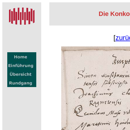
Die Konko
[
zurü