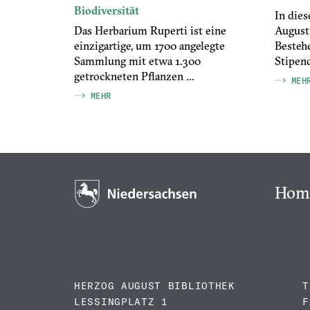
Biodiversität
dskataloge
In dies
bnisse der
Das Herbarium Ruperti ist eine
August 
ng an der
einzigartige, um 1700 angelegte
Besteh
Sammlung mit etwa 1.300
Stipend
getrockneten Pflanzen ...
MEH
MEHR
Hom
HERZOG AUGUST BIBLIOTHEK
T
LESSINGPLATZ 1