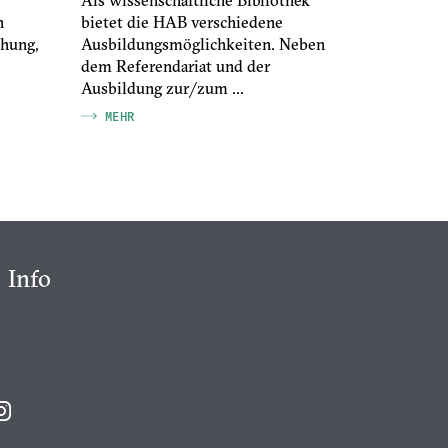
n
bietet die HAB verschiedene
bietet alle
hung,
Ausbildungsmöglichkeiten. Neben
digitalen 
dem Referendariat und der
entstanden 
Ausbildung zur/zum ...
MEHR
MEHR
Info