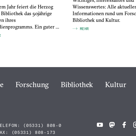
em Jahr feiert die Herzog
Wissenswertes: Alle aktuelle
Bibliothek das 50jährige
Informationen rund um Forsc
en ihres
Bibliothek und Kultur.
ienprogramms. Ein guter ...
MEHR
R
e
Forschung
Bibliothek
Kultur
ELEFON:
(05331) 808-0
FAX:
(05331) 808-173