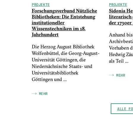
PROJEKTE
PROJEKTE
Forschungsverbund Nützliche
Sidonia H
Bibliotheken: Die Entstehung
literarisch
institutioneller
der 1730er
Wissenstechniken im 18.
Jahrhundert
Anhand bis
Archivbest
Die Herzog August Bibliothek
Vorhaben d
Wolfenbüttel, die Georg-August-
Hedwig Zäu
Universität Göttingen, die
als Teil ...
Niedersächsische Staats- und
Universitätsbibliothek
MEHR
Göttingen und ...
MEHR
ALLE F