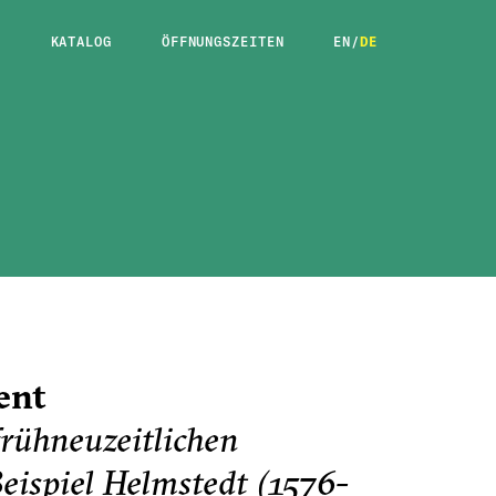
E
KATALOG
ÖFFNUNGSZEITEN
EN
/
DE
ent
frühneuzeitlichen
Beispiel Helmstedt (1576-