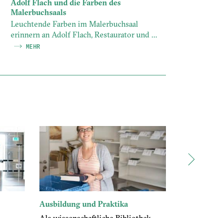
Adolf Flach und die Farben des
Malerbuchsaals
Leuchtende Farben im Malerbuchsaal
erinnern an Adolf Flach, Restaurator und ...
MEHR
Ausbildung und Praktika
HAB-Repo
Als wissenschaftliche Bibliothek
Diese neue