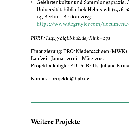
Gelehrtenkultur und Sammlungspraxis. A
Universitätsbibliothek Helmstedt (1576‒1
14, Berlin ‒ Boston 2023:
https://www.degruyter.com/document/d
PURL: http://diglib.hab.de/?link=072
Finanzierung: PRO*Niedersachsen (MWK)
Laufzeit: Januar 2016 – März 2020
Projektbeteiligte: PD Dr. Britta-Juliane Krus
Kontakt:
ejorp
h@etk
ed.ba
Weitere Projekte