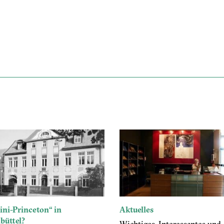
ini-Princeton“ in
Aktuelles
büttel?
Wichtiges, Interessantes und