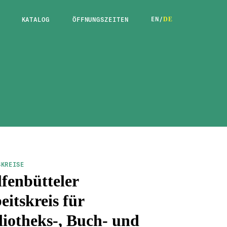
EN
/
KATALOG
ÖFFNUNGSZEITEN
DE
SKREISE
fenbütteler
eitskreis für
liotheks-, Buch- und