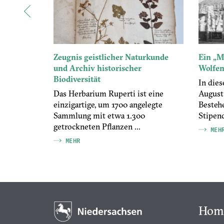
Zeugnis geistlicher Naturkunde
Ein „M
und Archiv historischer
Wolfen
nde,
Biodiversität
dskataloge
In dies
bnisse der
Das Herbarium Ruperti ist eine
August 
ng an der
einzigartige, um 1700 angelegte
Besteh
Sammlung mit etwa 1.300
Stipend
getrockneten Pflanzen ...
MEH
MEHR
Hom