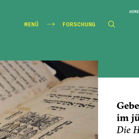
HOM
MENÜ
FORSCHUNG
Gebe
im j
Die H