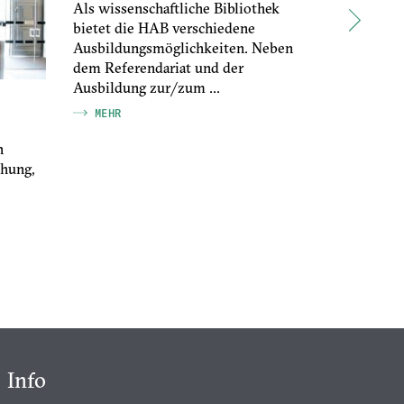
Als wissenschaftliche Bibliothek
bietet die HAB verschiedene
Ausbildungsmöglichkeiten. Neben
dem Referendariat und der
Ausbildung zur/zum ...
HAB-Repo
MEHR
Diese neue
n
bietet alle
hung,
digitalen 
entstanden 
MEHR
Info