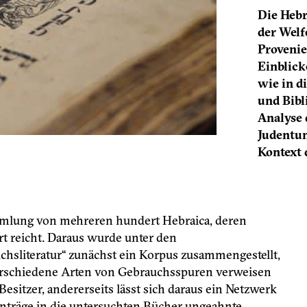
Die Hebr
der Welf
Proveni
Einblick
wie in d
und Bibl
Analyse 
Judentum
Kontext 
mlung von mehreren hundert Hebraica, deren
t reicht. Daraus wurde unter den
uchsliteratur“ zunächst ein Korpus zusammengestellt,
 Verschiedene Arten von Gebrauchsspuren verweisen
Besitzer, andererseits lässt sich daraus ein Netzwerk
nträge in die untersuchten Bücher ungeahnte