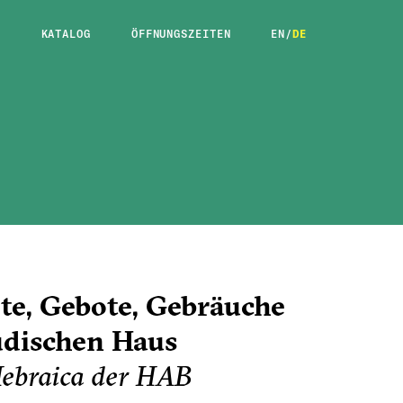
E
KATALOG
ÖFFNUNGSZEITEN
EN
/
DE
te, Gebote, Gebräuche
üdischen Haus
ebraica der HAB