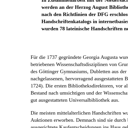
In Zusammenarbeit mit der Niedersächs
werden an der Herzog August Bibliothe
nach den Richtlinien der DFG erschlosse
Handschriftenkatalogs in internetbasi
wurden 78 lateinische Handschriften n
Für die 1737 gegründete Georgia Augusta wurde
betriebenen Wissenschaftsdisziplinen von Gru
des Göttinger Gymnasiums, Dubletten aus der 
nachgelassenen, hervorragend ausgestatteten 
1724). Die ersten Bibliotheksdirektoren, vor 
Bestand nach umsichtigen und der Wissenschaft
gut ausgestatteten Universalbibliothek aus.
Die meisten mittelalterlichen Handschriften w
Auktionen erworben. Demnach sind sie durch 
ausgerichtete Kaufentscheidungen ins Haus ge