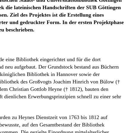
ischen Staats- und Universitätsbibliothek Göttingen
k die lateinischen Handschriften der SUB Göttingen
n. Ziel des Projektes ist die Erstellung eines
erter und gedruckter Form. In der ersten Projektphase
eu beschrieben.
 eine Bibliothek eingerichtet und für die dort
nd neu aufgebaut. Der Grundstock bestand aus Büchern
königlichen Bibliothek in Hannover sowie der
Bibliothek des Großvogts Joachim Hinrich von Bülow (†
allem Christian Gottlob Heyne († 1812), bauten den
 dienlichen Erwerbungsprinzipien schnell zu einer sehr
urden zu Heynes Dienstzeit von 1763 bis 1812 auf
bewusste, auf den Gesamtbestand der Bibliothek
kommen. Die gezielte Einordnung mittelalterlicher