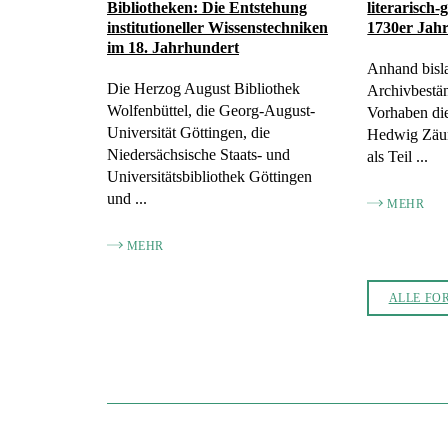
Bibliotheken: Die Entstehung
literarisch-
institutioneller Wissenstechniken
1730er Jah
im 18. Jahrhundert
Anhand bisl
Die Herzog August Bibliothek
Archivbestän
Wolfenbüttel, die Georg-August-
Vorhaben die
Universität Göttingen, die
Hedwig Zäu
Niedersächsische Staats- und
als Teil ...
Universitätsbibliothek Göttingen
und ...
MEHR
MEHR
ALLE FO